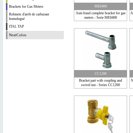
ME0400
Brackets for Gas Meters
Anti-fraud complete bracket for gas
Ac
Robinets d'arrêt de carburant
meters - Serie ME0400
homologué
ITAL TAP
NeatColon
CC1200
Bracket part with coupling and
N
swivel nut - Series CC1200