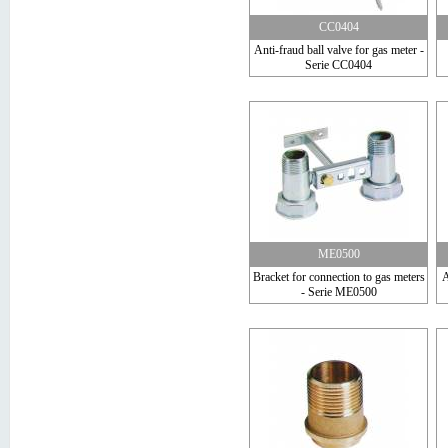
CC0404
Anti-fraud ball valve for gas meter -
Serie CC0404
ME0500
Bracket for connection to gas meters
A
- Serie ME0500