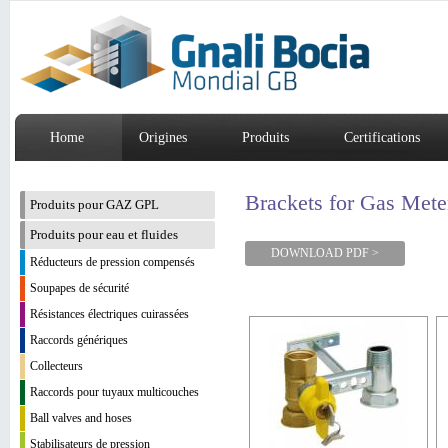
Home
Origines
Produits
Certifications
Brackets for Gas Mete
Produits pour GAZ GPL
Produits pour eau et fluides
DOWNLOAD PDF >
Réducteurs de pression compensés
Soupapes de sécurité
Résistances électriques cuirassées
Raccords génériques
Collecteurs
Raccords pour tuyaux multicouches
Ball valves and hoses
Stabilisateurs de pression